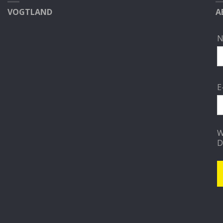
VOGTLAND
A
N
E
W
D