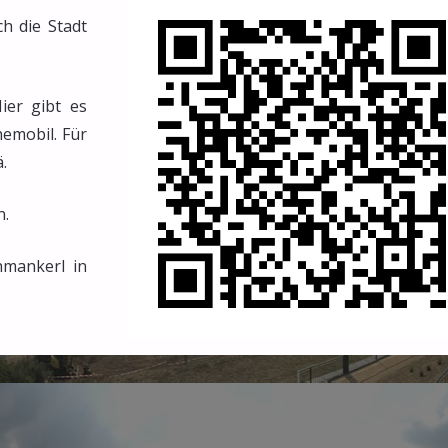
h die Stadt
ier gibt es
hemobil. Für
.
n.
hmankerl in