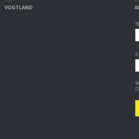
VOGTLAND
A
N
E
W
D