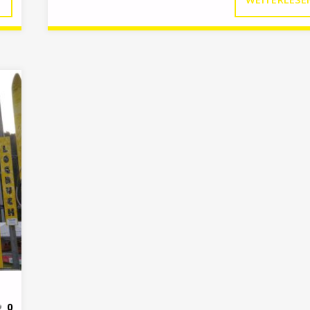
ND
OMÜS
RFÜGBAR"
0