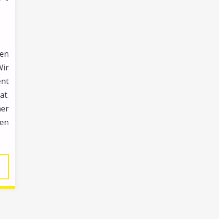
nen
Wir
ent
t.
her
gen
KTUELLES
US
ER