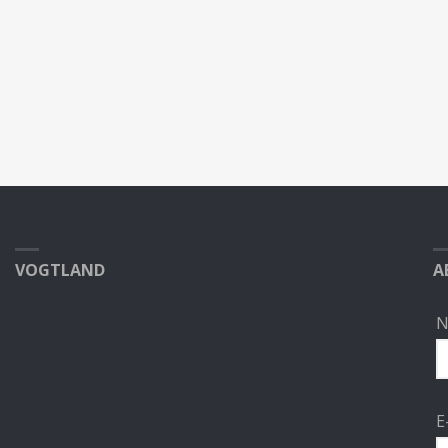
VOGTLAND
A
N
E