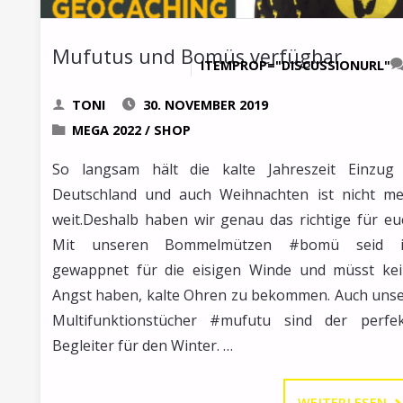
Mufutus und Bomüs verfügbar
ITEMPROP="DISCUSSIONURL"
TONI
30. NOVEMBER 2019
MEGA 2022
/
SHOP
So langsam hält die kalte Jahreszeit Einzug
Deutschland und auch Weihnachten ist nicht m
weit.Deshalb haben wir genau das richtige für eu
Mit unseren Bommelmützen #bomü seid i
gewappnet für die eisigen Winde und müsst ke
Angst haben, kalte Ohren zu bekommen. Auch uns
Multifunktionstücher #mufutu sind der perfe
Begleiter für den Winter. …
"
WEITERLESEN