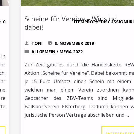
Scheine für Vereine – Wir sind
0
ITEMPROP="DISCUSSIONUR
dabei!
TONI
9. NOVEMBER 2019
ALLGEMEIN
/
MEGA 2022
 in
ehr
Zur Zeit gibt es durch die Handelskette REW
ch:
Aktion „Scheine für Vereine“. Dabei bekommt m
hr
je 15 Euro Umsatz einen Schein mit einem 
ine
welchen man einem Verein zuordnen kann
ere
Geocacher des ZBV-Teams sind Mitglied
kte
Ballsportverein Elsterberg. Dadurch können w
juristische Person Verträge abschließen und …
MUFUTUS
WEITERLESE