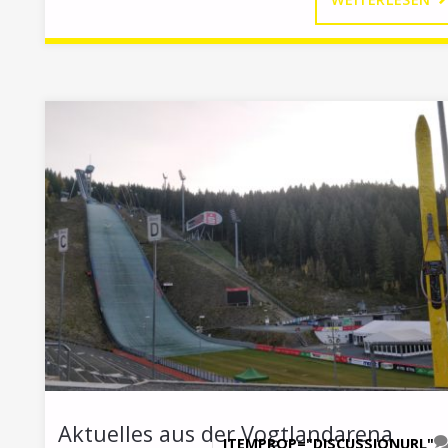
U
B
VE
Aktuelles aus der Vogtlandarena
ITEMPROP="DISCUSSIONURL"