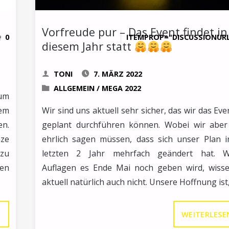
Vorfreude pur – Das Event findet in
0
ITEMPROP="DISCUSSIONUR
diesem Jahr statt
TONI
7. MÄRZ 2022
ALLGEMEIN
/
MEGA 2022
Zum
em
Wir sind uns aktuell sehr sicher, das wir das Eve
en.
geplant durchführen können. Wobei wir aber
ze
ehrlich sagen müssen, dass sich unser Plan 
 zu
letzten 2 Jahr mehrfach geändert hat. W
men
Auflagen es Ende Mai noch geben wird, wisse
aktuell natürlich auch nicht. Unsere Hoffnung ist
ER
WEITERLESE