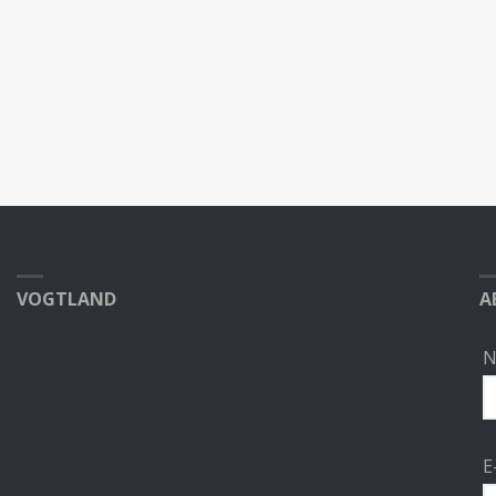
VOGTLAND
A
N
E