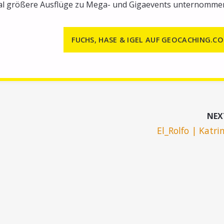
al größere Ausflüge zu Mega- und Gigaevents unternomme
FUCHS, HASE & IGEL AUF GEOCACHING.C
NEX
El_Rolfo | Katri