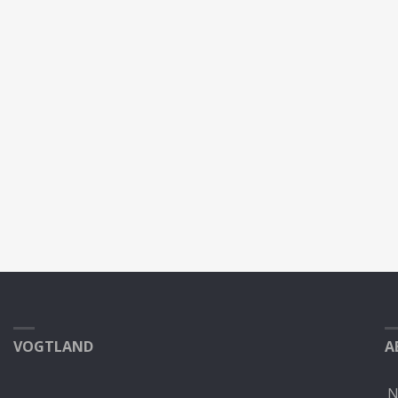
VOGTLAND
A
N