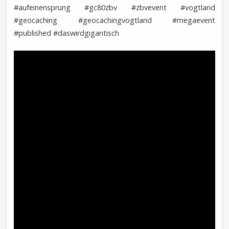
#aufeinensprung #gc80zbv #zbvevent #vogtland
#geocaching #geocachingvogtland #megaevent
#published #daswirdgigantisch